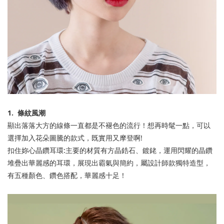
1.
條紋風潮
顯出落落大方的線條一直都是不褪色的流行！想再時髦一點，可以
選擇加入花朵圖騰的款式，既實用又摩登啊
!
扣住妳心晶鑽耳環
:
主要的材質有方晶鋯石、鍍銠，運用閃耀的晶鑽
堆疊出華麗感的耳環，展現出霸氣與簡約，屬設計師款獨特造型，
有五種顏色、鑽色搭配，華麗感十足！