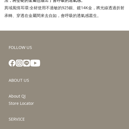
法，將堅硬的金屬也做出了會呼吸的透氣感。
異域風情耳環
:
全材使用不過敏的
925
銀、鍍
14K
金，將光線透過折射
承轉、穿透在金屬間來去自如，會呼吸的透氣感叢生。
FOLLOW US
ABOUT US
About QJ
Store Locator
SERVICE