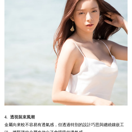
4.
透視裝束風潮
金屬向來較不容易有透氣感，但透過特別的設計巧思與纏繞鑲嵌工