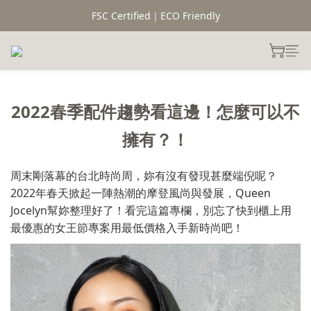
FSC Certified｜ECO Friendly
2022春季配件趨勢看這邊！怎麼可以不
擁有？！
周末剛落幕的台北時尚周，妳有沒有發現甚麼端倪呢？
2022
Queen
年春天掀起一陣熱潮的摩登風尚與發展，
Jocelyn
幫妳整理好了！看完這篇專欄，別忘了快到櫃上用
最優惠的女王節專案用最低價格入手新時尚吧！