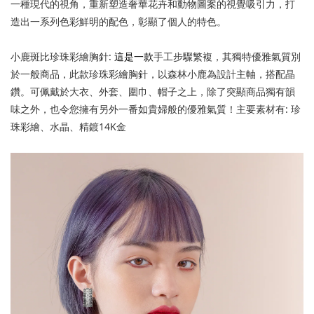
一種現代的視角，重新塑造奢華花卉和動物圖案的視覺吸引力，打
造出一系列色彩鮮明的配色，彰顯了個人的特色。
小鹿斑比珍珠彩繪胸針
:
這是一款
手工步驟繁複，其獨特優雅氣質別
於一般商品，此款珍珠彩繪胸針，以森林小鹿為設計主軸，搭配晶
鑽。可佩戴於大衣、外套、圍巾、帽子之上，除了突顯商品獨有韻
味之外，也令您擁有另外一番如貴婦般的優雅氣質！主要素材有
:
珍
珠彩繪、水晶、精鍍
14K
金