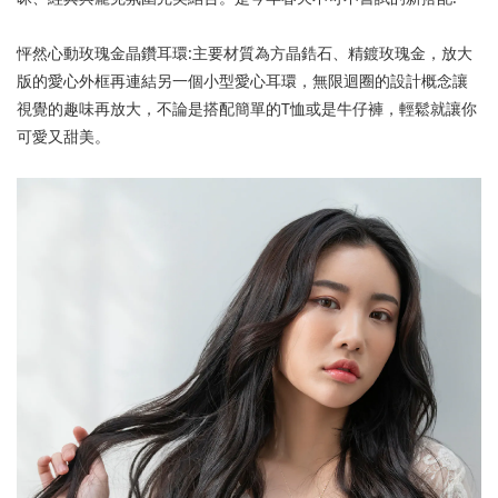
怦然心動玫瑰金晶鑽耳環
:
主要材質為方晶鋯石、精鍍玫瑰金，放大
版的愛心外框再連結另一個小型愛心耳環，無限迴圈的設計概念讓
視覺的趣味再放大，不論是搭配簡單的
T
恤或是牛仔褲，輕鬆就讓你
可愛又甜美
。