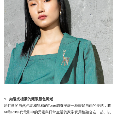
1.
如陽光禮讚的耀眼顏色風潮
彩虹般的自然色調和飽和的
Tone
調瀰漫著一種輕鬆自由的美感，將
60
和
70
年代電影中的元素與日常生活的家常實用性融合在一起。以