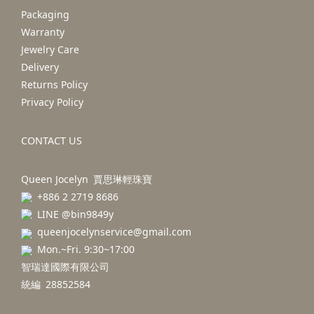
Packaging
Warranty
Jewelry Care
Delivery
Returns Policy
Privacy Policy
CONTACT US
Queen Jocelyn 賈思琳輕珠寶
+886 2 2719 8686
LINE @bin9849y
queenjocelynservice@gmail.com
Mon.~Fri. 9:30~17:00
智瑞達國際有限公司
統編 28852584