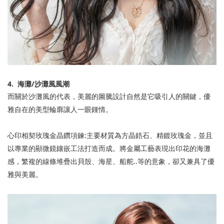
4.
海灘
/
沙灘風風潮
而關於沙灘風的代表，美麗的圖騰設計自然是它吸引人的關鍵，優
雅自在的美型輪廓讓人一眼鍾情。
:
心印相契玫瑰金晶鑽項鍊
主要材質為方晶鋯石、精鍍玫瑰金，並且
以專業的顯微鏡鑲嵌工法打造而成。將金屬工藝表現出印花的海灘
..
感，繁複的線條堆疊出貝殼、海星、船舵
等的意象，卻又兼具了優
雅與美麗。