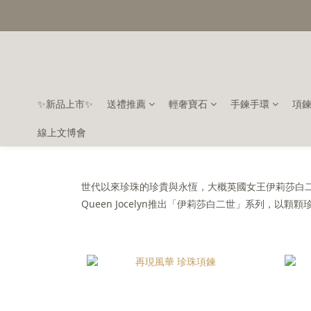
✨新品上市✨
送禮推薦
輕奢寶石
手鍊手環
項
線上文博會
世代以來珍珠的珍貴與永恆，大概英國女王伊莉莎白二
Queen Jocelyn推出「伊莉莎白二世」系列，