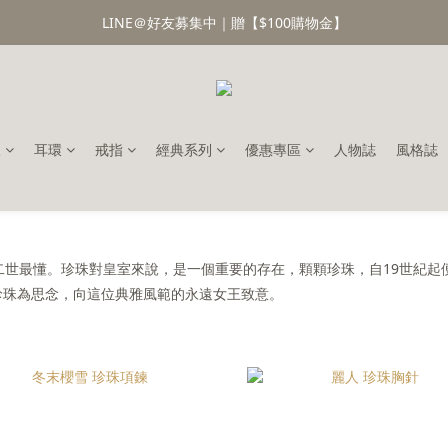
LINE＠好友募集中｜贈【$100購物金】
鍊
耳環
戒指
經典系列
優惠專區
人物誌
風格誌
世最懂。珍珠對皇室來說，是一個重要的存在，顆顆珍珠，自19世紀起
以顆顆珍珠為思念，向這位典雅風範的永遠女王致意。