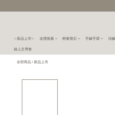
✨新品上市✨
送禮推薦
輕奢寶石
手鍊手環
項
線上文博會
全部商品
新品上市
/