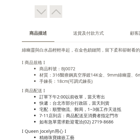
商品描述
送貨及付款方式
顧客
綠幽靈與白水晶輕輕串起，在金色鎖鏈間，留下柔和卻耐看的
I 商品規格 I
商品料號：BJ0072
材質：316醫療鋼真空厚鍍14K金、9mm綠幽靈、6
手鍊長：18cm(可調式鍊長)
I 商品配送 I
訂單下午2:00以前收單，當天寄出
快遞：台北市部分行政區，當天到貨
宅配：順豐物流、郵局，1~3個工作天送抵
7-11店到店：商品配送至消費者指定門市
如有急單需求歡迎電洽(02) 2719-8686
I Queen Jocelyn用心 I
精緻珠寶鑲嵌工藝