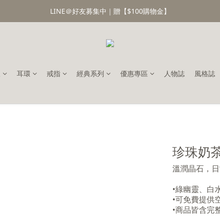
LINE＠好友募集中｜贈【$100購物金】
鍊
耳環
戒指
經典系列
優惠專區
人物誌
風格誌
珍珠奶茶
溫潤晶石，日
•綠幽靈、白
•可免費提供
•商品皆含完