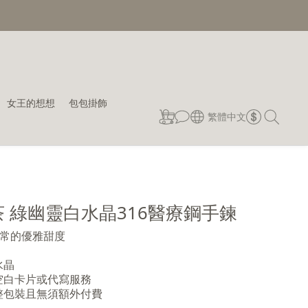
女王的想想
包包掛飾
繁體中文
 綠幽靈白水晶316醫療鋼手鍊
常的優雅甜度
水晶
空白卡片或代寫服務
整包裝且無須額外付費