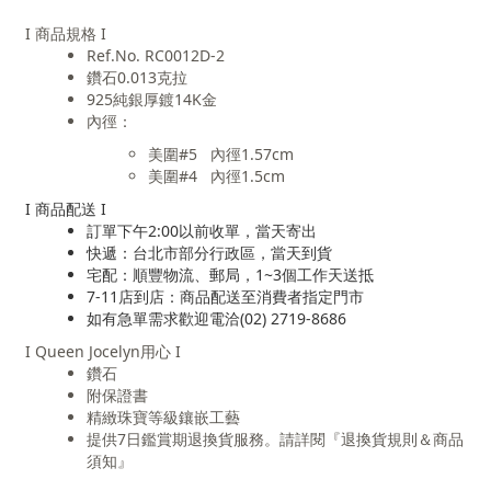
I 商品規格 I
Ref.No. RC0012D-2
鑽石0.013
克拉
925純銀厚鍍14K金
內徑：
美圍#5 內徑1.57cm
美圍#4 內徑1.5cm
I 商品配送 I
訂單下午2:00以前收單，當天寄出
快遞：台北市部分行政區，當天到貨
宅配：順豐物流、郵局，1~3個工作天送抵
7-11店到店：商品配送至消費者指定門市
如有急單需求歡迎電洽(02) 2719-8686
I Queen Jocelyn用心 I
鑽石
附保證書
精緻珠寶等級鑲嵌工藝
提供7日鑑賞期退換貨服務。請詳閱『退換貨規則＆商品
須知』