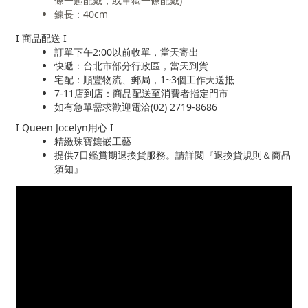
條一起配戴，或單獨一條配戴)
鍊長：40cm
I 商品配送 I
訂單下午2:00以前收單，當天寄出
快遞：台北市部分行政區，當天到貨
宅配：順豐物流、郵局，1~3個工作天送抵
7-11店到店：商品配送至消費者指定門市
如有急單需求歡迎電洽(02) 2719-8686
I Queen Jocelyn用心 I
精緻珠寶鑲嵌工藝
提供7日鑑賞期退換貨服務。請詳閱『退換貨規則＆商品
須知』