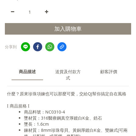
加入購物車
分享到
商品描述
送貨及付款方
顧客評價
式
什麼？原來珍珠項鍊也可以那麼可愛，交給QJ幫你搞定自在風格
I 商品規格 I
商品料號：NC0310-4
墜材質：316醫療鋼真空厚鍍白K金、鋯石
墜長：1.6cm
鍊材質：8mm珍珠母貝、黃銅厚鍍白K金、雙鍊式(可兩