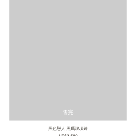
售完
黑色戀人 黑瑪瑙項鍊
NT$3,500