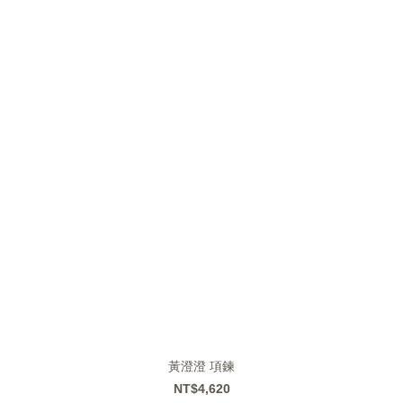
黃澄澄 項鍊
NT$4,620