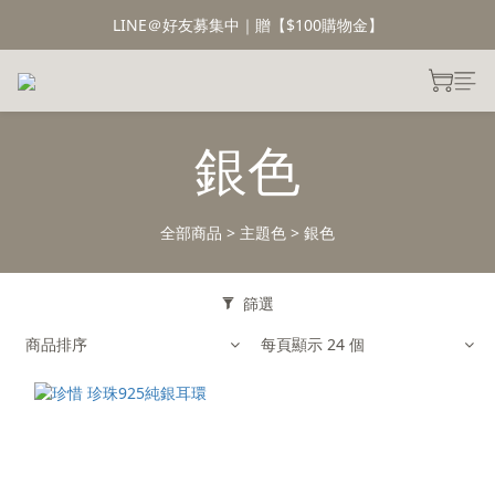
LINE＠好友募集中｜贈【$100購物金】
銀色
全部商品
>
主題色
>
銀色
篩選
商品排序
每頁顯示 24 個