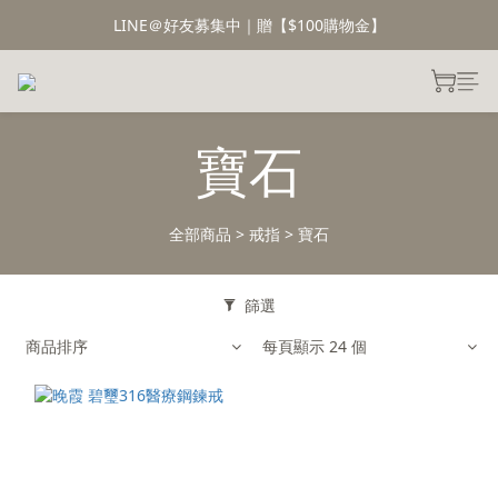
LINE＠好友募集中｜贈【$100購物金】
寶石
全部商品
>
戒指
>
寶石
篩選
商品排序
每頁顯示 24 個