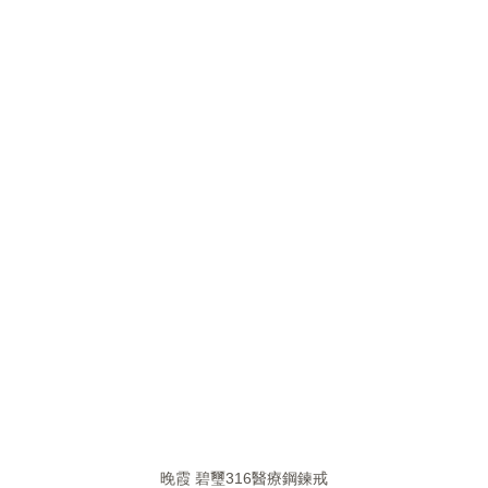
晚霞 碧璽316醫療鋼鍊戒