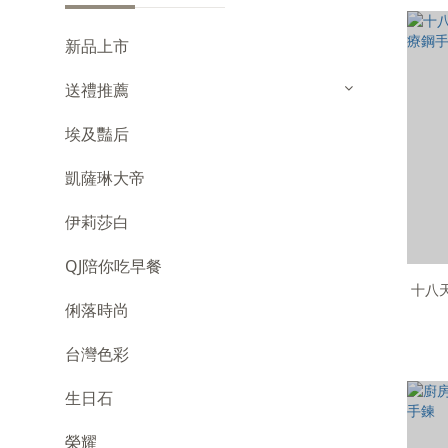
新品上市
送禮推薦
埃及豔后
凱薩琳大帝
伊莉莎白
QJ陪你吃早餐
十八天
俐落時尚
台灣色彩
生日石
榮耀