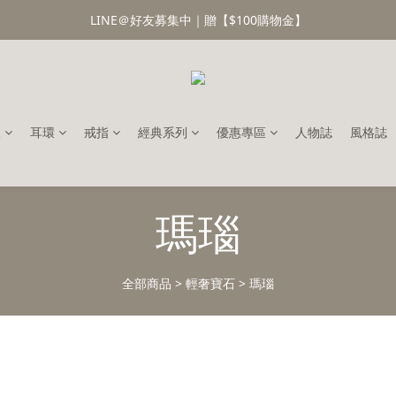
LINE＠好友募集中｜贈【$100購物金】
鍊
耳環
戒指
經典系列
優惠專區
人物誌
風格誌
瑪瑙
全部商品
>
輕奢寶石
>
瑪瑙