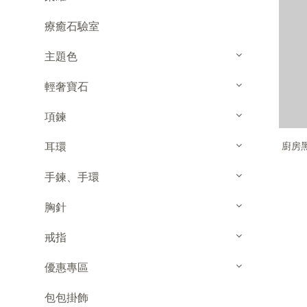
療癒石驗室
主題色
輕奢寶石
項鍊
耳環
廚房黑
手鍊、手環
胸針
戒指
優惠專區
包包掛飾