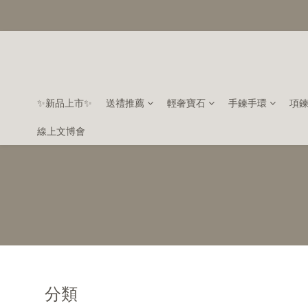
✨新品上市✨
送禮推薦
輕奢寶石
手鍊手環
項
線上文博會
分類