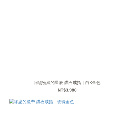
阿緹密絲的星辰 鑽石戒指｜白K金色
NT$3,980