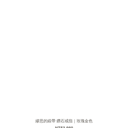
繆思的緞帶 鑽石戒指｜玫瑰金色
NT$3,980