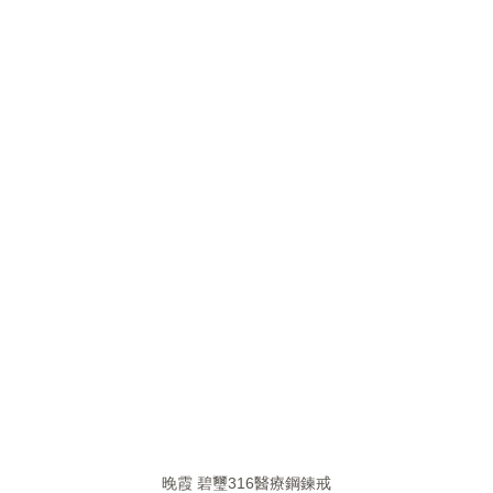
晚霞 碧璽316醫療鋼鍊戒