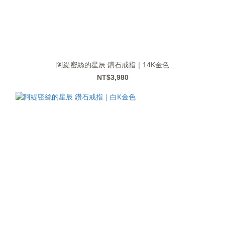
阿緹密絲的星辰 鑽石戒指｜14K金色
NT$3,980