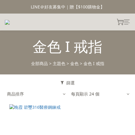
LINE＠好友募集中｜贈【$100購物金】
金色 I 戒指
全部商品
>
主題色
>
金色
>
金色 I 戒指
篩選
商品排序
每頁顯示 24 個